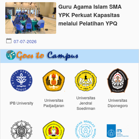
Guru Agama Islam SMA
YPK Perkuat Kapasitas
melalui Pelatihan YPQ
07-07-2026
Universitas
Universitas
Universitas
IPB University
Jendral
Padjadjaran
Diponegoro
Soedirman