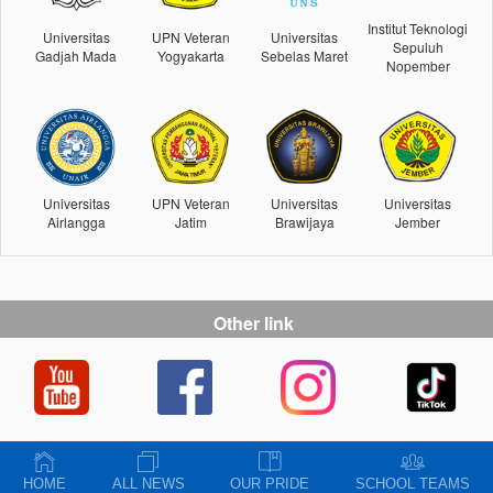
Institut Teknologi
Universitas
UPN Veteran
Universitas
Sepuluh
Gadjah Mada
Yogyakarta
Sebelas Maret
Nopember
Universitas
UPN Veteran
Universitas
Universitas
Airlangga
Jatim
Brawijaya
Jember
Other link
HOME
ALL NEWS
OUR PRIDE
SCHOOL TEAMS